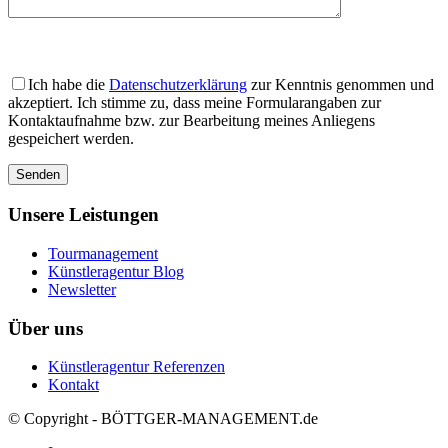
Bitte
lasse
Bitte
dieses
lasse
Ich habe die
Datenschutzerklärung
zur Kenntnis genommen und
Feld
dieses
akzeptiert. Ich stimme zu, dass meine Formularangaben zur
leer.
Feld
Kontaktaufnahme bzw. zur Bearbeitung meines Anliegens
leer.
gespeichert werden.
Unsere Leistungen
Tourmanagement
Künstleragentur Blog
Newsletter
Über uns
Künstleragentur Referenzen
Kontakt
© Copyright - BÖTTGER-MANAGEMENT.de