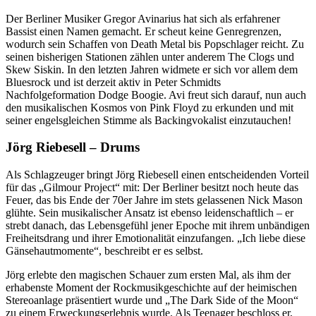
Der Berliner Musiker Gregor Avinarius hat sich als erfahrener
Bassist einen Namen gemacht. Er scheut keine Genregrenzen,
wodurch sein Schaffen von Death Metal bis Popschlager reicht. Zu
seinen bisherigen Stationen zählen unter anderem The Clogs und
Skew Siskin. In den letzten Jahren widmete er sich vor allem dem
Bluesrock und ist derzeit aktiv in Peter Schmidts
Nachfolgeformation Dodge Boogie. Avi freut sich darauf, nun auch
den musikalischen Kosmos von Pink Floyd zu erkunden und mit
seiner engelsgleichen Stimme als Backingvokalist einzutauchen!
Jörg Riebesell – Drums
Als Schlagzeuger bringt Jörg Riebesell einen entscheidenden Vorteil
für das „Gilmour Project“ mit: Der Berliner besitzt noch heute das
Feuer, das bis Ende der 70er Jahre im stets gelassenen Nick Mason
glühte. Sein musikalischer Ansatz ist ebenso leidenschaftlich – er
strebt danach, das Lebensgefühl jener Epoche mit ihrem unbändigen
Freiheitsdrang und ihrer Emotionalität einzufangen. „Ich liebe diese
Gänsehautmomente“, beschreibt er es selbst.
Jörg erlebte den magischen Schauer zum ersten Mal, als ihm der
erhabenste Moment der Rockmusikgeschichte auf der heimischen
Stereoanlage präsentiert wurde und „The Dark Side of the Moon“
zu einem Erweckungserlebnis wurde. Als Teenager beschloss er,