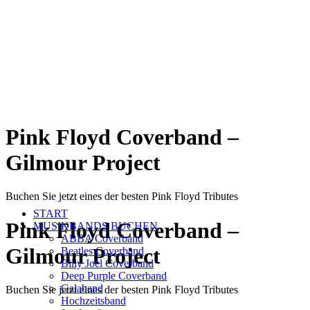
Pink Floyd Coverband –
Gilmour Project
Buchen Sie jetzt eines der besten Pink Floyd Tributes
START
Pink Floyd Coverband –
MUSIKBANDS BUCHEN
ABBA Coverband
Gilmour Project
Beatles Coverband
Billy Joel Coverband
Deep Purple Coverband
Galaband
Buchen Sie jetzt eines der besten Pink Floyd Tributes
Hochzeitsband