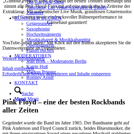
„Gilmour Project“ zählt zu einem der besten Tributes überhaupt und
The Rat Pack Show
nimmt alle Pink-Floyd-Fans mit auf eine musikalische Zeitreise der
Tanzshow, Las Vegas Showgirls & Tänzer
Extraklasse. Mit authentischer Live Musik, grandiosen Gitarrensolos
Zauberer
und Gesang sowie eindrucksvoller Bühnenperformance ist
KÜNSTLER BUCHEN
Gänsehaut garantiert!
Geigenspieler
Saxophonist
Hochzeitssängerin
Musikkabarett & Musikkabarettist
YouTube-Inhalt laden? Mit Klick auf den Button akzeptieren Sie die
Opernsängerin
Datenweitergabe an Drittanbieter.
Pianist buchen
MODERATOREN
Weitere Informationen
Jean Bork – Moderatorin Berlin
Katrin Huß
Inhalt entsperren
Markus Priester
Erforderlichen Service akzeptieren und Inhalte entsperren
Rommy Arndt
KONTAKT
Jetzt "Gilmour-Project" buchen - für die epischen Klänge des Pink
Floyd-Sounds
Suche
Menü
Menü
Pink Floyd – eine der besten Rockbands
aller Zeiten
Gegründet wurde die Band im Jahre 1965. Der Bandname geht auf
Pink Anderson und Floyd Council zurück, beides Bluesmusiker, die
mit ihrem einzigartigen Sound einen neuartigen Musikstil etablierten