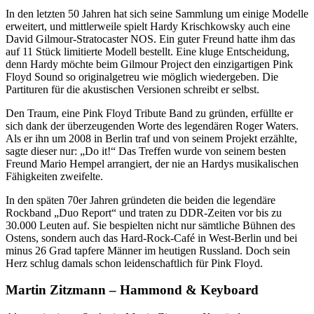
In den letzten 50 Jahren hat sich seine Sammlung um einige Modelle
erweitert, und mittlerweile spielt Hardy Krischkowsky auch eine
David Gilmour-Stratocaster NOS. Ein guter Freund hatte ihm das
auf 11 Stück limitierte Modell bestellt. Eine kluge Entscheidung,
denn Hardy möchte beim Gilmour Project den einzigartigen Pink
Floyd Sound so originalgetreu wie möglich wiedergeben. Die
Partituren für die akustischen Versionen schreibt er selbst.
Den Traum, eine Pink Floyd Tribute Band zu gründen, erfüllte er
sich dank der überzeugenden Worte des legendären Roger Waters.
Als er ihn um 2008 in Berlin traf und von seinem Projekt erzählte,
sagte dieser nur: „Do it!“ Das Treffen wurde von seinem besten
Freund Mario Hempel arrangiert, der nie an Hardys musikalischen
Fähigkeiten zweifelte.
In den späten 70er Jahren gründeten die beiden die legendäre
Rockband „Duo Report“ und traten zu DDR-Zeiten vor bis zu
30.000 Leuten auf. Sie bespielten nicht nur sämtliche Bühnen des
Ostens, sondern auch das Hard-Rock-Café in West-Berlin und bei
minus 26 Grad tapfere Männer im heutigen Russland. Doch sein
Herz schlug damals schon leidenschaftlich für Pink Floyd.
Martin Zitzmann – Hammond & Keyboard