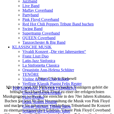
Jazzband
Live Band
Maffay Coverband
Partyband
Pink Floyd Coverband
Red Hot Chili Peppers Tribute Band buchen
Swing Band
Supertramp Coverband
QUEEN Coverband
Tanzorchester & Big Band
KLASSISCHE MUSIK
Vivaldi Konzert „Die vier Jahreszeiten“
Franz Liszt Duo
Latin-Jazz Sinfonica
La Sinfonietta Classica
Organistin Ann-Helena Schlüter
TENÖRE
Foto: © Silvia Riebesell
Violine & Harfe Duo Kinora
Verflixte Klassik Pianist Felix Reuter
Mit bisher rund 300 Millionen verkauften Tonträgern gehört die
TOP SHOWACT ENTERTAINMENT
britische Rockband Pink Floyd zu einer der erfolgreichsten
Diven im Dreivierteltakt
Musikgruppen weltweit. Sie erreichte in den 70er Jahren Kultstatus.
Falco Double
Buchen Sie jetzt für Ihre Veranstaltung die Musik von Pink Floyd
Frank Sinatra Double
und machen Sie mit unserer vierköpfigen Tributeband Ihr Konzert
George Michael Tribute Show
zu einem unvergesslichen Erlebnis. Unsere Pink Floyd Coverband
Schlager der Zwanziger Jahre