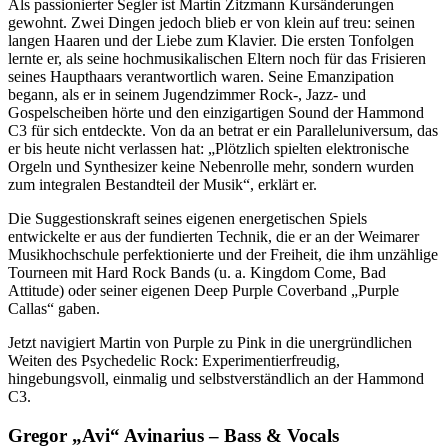
Als passionierter Segler ist Martin Zitzmann Kursänderungen
gewohnt. Zwei Dingen jedoch blieb er von klein auf treu: seinen
langen Haaren und der Liebe zum Klavier. Die ersten Tonfolgen
lernte er, als seine hochmusikalischen Eltern noch für das Frisieren
seines Haupthaars verantwortlich waren. Seine Emanzipation
begann, als er in seinem Jugendzimmer Rock-, Jazz- und
Gospelscheiben hörte und den einzigartigen Sound der Hammond
C3 für sich entdeckte. Von da an betrat er ein Paralleluniversum, das
er bis heute nicht verlassen hat: „Plötzlich spielten elektronische
Orgeln und Synthesizer keine Nebenrolle mehr, sondern wurden
zum integralen Bestandteil der Musik“, erklärt er.
Die Suggestionskraft seines eigenen energetischen Spiels
entwickelte er aus der fundierten Technik, die er an der Weimarer
Musikhochschule perfektionierte und der Freiheit, die ihm unzählige
Tourneen mit Hard Rock Bands (u. a. Kingdom Come, Bad
Attitude) oder seiner eigenen Deep Purple Coverband „Purple
Callas“ gaben.
Jetzt navigiert Martin von Purple zu Pink in die unergründlichen
Weiten des Psychedelic Rock: Experimentierfreudig,
hingebungsvoll, einmalig und selbstverständlich an der Hammond
C3.
Gregor „Avi“ Avinarius – Bass & Vocals