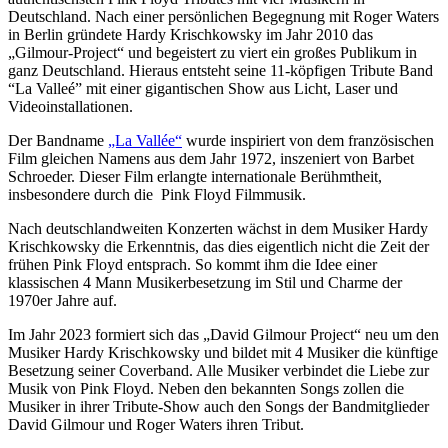
Deutschland. Nach einer persönlichen Begegnung mit Roger Waters
in Berlin gründete Hardy Krischkowsky im Jahr 2010 das
„Gilmour-Project“ und begeistert zu viert ein großes Publikum in
ganz Deutschland. Hieraus entsteht seine 11-köpfigen Tribute Band
“La Valleé” mit einer gigantischen Show aus Licht, Laser und
Videoinstallationen.
Der Bandname
„La Vallée“
wurde inspiriert von dem französischen
Film gleichen Namens aus dem Jahr 1972, inszeniert von Barbet
Schroeder. Dieser Film erlangte internationale Berühmtheit,
insbesondere durch die Pink Floyd Filmmusik.
Nach deutschlandweiten Konzerten wächst in dem Musiker Hardy
Krischkowsky die Erkenntnis, das dies eigentlich nicht die Zeit der
frühen Pink Floyd entsprach. So kommt ihm die Idee einer
klassischen 4 Mann Musikerbesetzung im Stil und Charme der
1970er Jahre auf.
Im Jahr 2023 formiert sich das „David Gilmour Project“ neu um den
Musiker Hardy Krischkowsky und bildet mit 4 Musiker die künftige
Besetzung seiner Coverband. Alle Musiker verbindet die Liebe zur
Musik von Pink Floyd. Neben den bekannten Songs zollen die
Musiker in ihrer Tribute-Show auch den Songs der Bandmitglieder
David Gilmour und Roger Waters ihren Tribut.