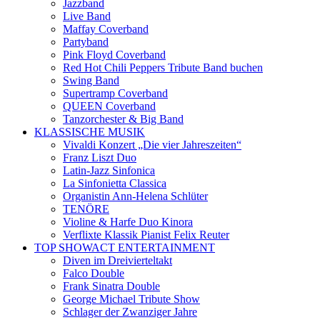
Jazzband
Live Band
Maffay Coverband
Partyband
Pink Floyd Coverband
Red Hot Chili Peppers Tribute Band buchen
Swing Band
Supertramp Coverband
QUEEN Coverband
Tanzorchester & Big Band
KLASSISCHE MUSIK
Vivaldi Konzert „Die vier Jahreszeiten“
Franz Liszt Duo
Latin-Jazz Sinfonica
La Sinfonietta Classica
Organistin Ann-Helena Schlüter
TENÖRE
Violine & Harfe Duo Kinora
Verflixte Klassik Pianist Felix Reuter
TOP SHOWACT ENTERTAINMENT
Diven im Dreivierteltakt
Falco Double
Frank Sinatra Double
George Michael Tribute Show
Schlager der Zwanziger Jahre