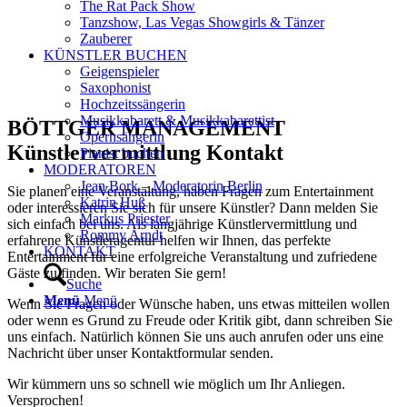
The Rat Pack Show
Tanzshow, Las Vegas Showgirls & Tänzer
Zauberer
KÜNSTLER BUCHEN
Geigenspieler
Saxophonist
Hochzeitssängerin
Musikkabarett & Musikkabarettist
BÖTTGER MANAGEMENT
Opernsängerin
Künstlervermittlung Kontakt
Pianist buchen
MODERATOREN
Jean Bork – Moderatorin Berlin
Sie planen eine Veranstaltung, haben Fragen zum Entertainment
Katrin Huß
oder interessieren Sie sich für unsere Künstler? Dann melden Sie
Markus Priester
sich einfach bei uns. Als langjährige Künstlervermittlung und
Rommy Arndt
erfahrene Künstleragentur helfen wir Ihnen, das perfekte
KONTAKT
Entertainment für eine erfolgreiche Veranstaltung und zufriedene
Gäste zu finden. Wir beraten Sie gern!
Suche
Menü
Menü
Wenn Sie Fragen oder Wünsche haben, uns etwas mitteilen wollen
oder wenn es Grund zu Freude oder Kritik gibt, dann schreiben Sie
uns einfach. Natürlich können Sie uns auch anrufen oder uns eine
Nachricht über unser Kontaktformular senden.
Wir kümmern uns so schnell wie möglich um Ihr Anliegen.
Versprochen!