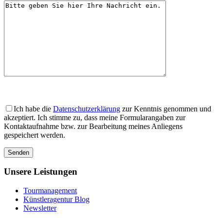
Bitte
lasse
Bitte
dieses
lasse
Ich habe die
Datenschutzerklärung
zur Kenntnis genommen und
Feld
dieses
akzeptiert. Ich stimme zu, dass meine Formularangaben zur
leer.
Feld
Kontaktaufnahme bzw. zur Bearbeitung meines Anliegens
leer.
gespeichert werden.
Unsere Leistungen
Tourmanagement
Künstleragentur Blog
Newsletter