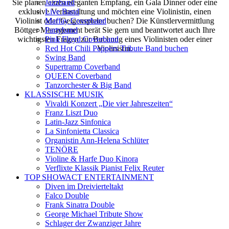
Jazzband
Sie planen einen eleganten Empfang, ein Gala Dinner oder eine
Live Band
exklusive Veranstaltung und möchten eine Violinistin, einen
Maffay Coverband
Violinist oder Geigenspieler buchen? Die Künstlervermittlung
Partyband
Böttger Management berät Sie gern und beantwortet auch Ihre
Pink Floyd Coverband
wichtigsten Fragen zur Buchung eines Violinisten oder einer
Red Hot Chili Peppers Tribute Band buchen
Violinistin.
Swing Band
Supertramp Coverband
QUEEN Coverband
Tanzorchester & Big Band
KLASSISCHE MUSIK
Vivaldi Konzert „Die vier Jahreszeiten“
Franz Liszt Duo
Latin-Jazz Sinfonica
La Sinfonietta Classica
Organistin Ann-Helena Schlüter
TENÖRE
Violine & Harfe Duo Kinora
Verflixte Klassik Pianist Felix Reuter
TOP SHOWACT ENTERTAINMENT
Diven im Dreivierteltakt
Falco Double
Frank Sinatra Double
George Michael Tribute Show
Schlager der Zwanziger Jahre