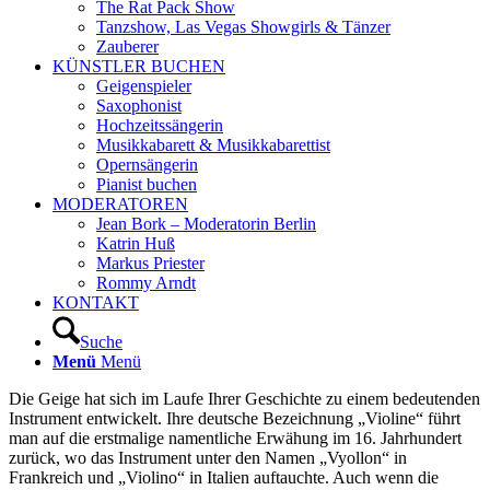
The Rat Pack Show
Tanzshow, Las Vegas Showgirls & Tänzer
Zauberer
KÜNSTLER BUCHEN
Geigenspieler
Saxophonist
Hochzeitssängerin
Musikkabarett & Musikkabarettist
Opernsängerin
Pianist buchen
MODERATOREN
Jean Bork – Moderatorin Berlin
Katrin Huß
Markus Priester
Rommy Arndt
KONTAKT
Suche
Menü
Menü
Die Geige hat sich im Laufe Ihrer Geschichte zu einem bedeutenden
Instrument entwickelt. Ihre deutsche Bezeichnung „Violine“ führt
man auf die erstmalige namentliche Erwähung im 16. Jahrhundert
zurück, wo das Instrument unter den Namen „Vyollon“ in
Frankreich und „Violino“ in Italien auftauchte. Auch wenn die